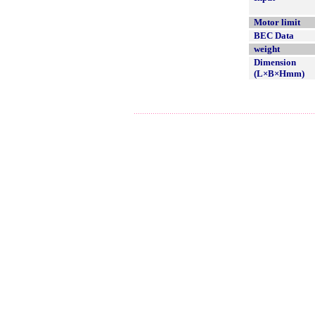
Motor limit
BEC Data
weight
Dimension
(L×B×Hmm)