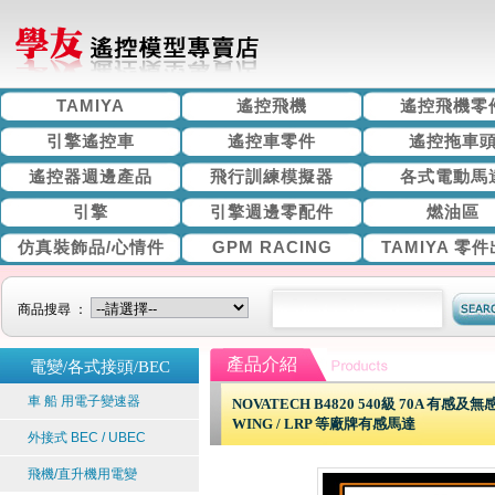
TAMIYA
遙控飛機
遙控飛機零
引擎遙控車
遙控車零件
遙控拖車
遙控器週邊產品
飛行訓練模擬器
各式電動馬
引擎
引擎週邊零配件
燃油區
仿真裝飾品/心情件
GPM RACING
TAMIYA 零
商品搜尋 ：
產品介紹
電變/各式接頭/BEC
車 船 用電子變速器
NOVATECH B4820 540級 70A 
WING / LRP 等廠牌有感馬達
外接式 BEC / UBEC
飛機/直升機用電變