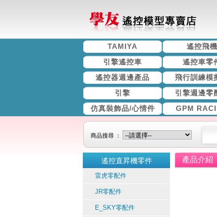
TAMIYA
遙控飛
引擎遙控車
遙控車零
遙控器週邊產品
飛行訓練模
引擎
引擎週邊零
仿真裝飾品/心情件
GPM RAC
商品搜尋 ：
產品介紹
遙控直昇機零件
雷虎零配件
JR零配件
E_SKY零配件