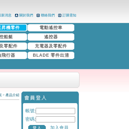
最新消息
關於我們
聯絡我們
訂購需知
直昇機零件
電動遙控車
控船艇
遙控器
及零配件
充電器及零配件
軸飛行器
BLADE 零件出清
頁
>
產品介紹
帳號:
密碼:
加入會員