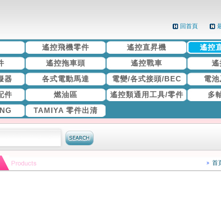
回首頁
機
遙控飛機零件
遙控直昇機
遙控
件
遙控拖車頭
遙控戰車
遙
擬器
各式電動馬達
電變/各式接頭/BEC
電池
配件
燃油區
遙控類通用工具/零件
多
ING
TAMIYA 零件出清
首