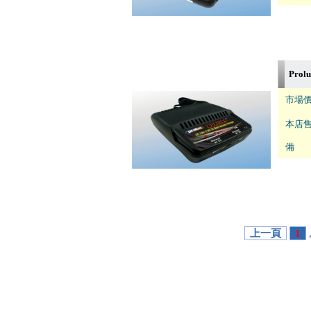
Pro
市場價
本店售
備 註
上一頁
1