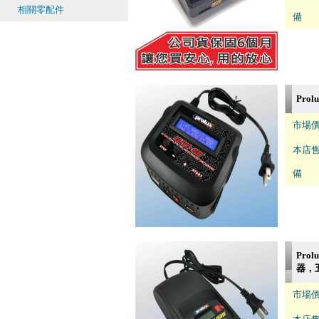
相關零配件
備 註
Prol
市場價
本店售
備 註
Pro
器，
市場價