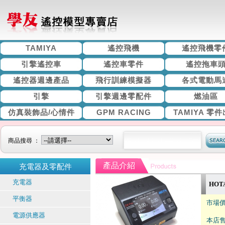
TAMIYA
遙控飛機
遙控飛機零
引擎遙控車
遙控車零件
遙控拖車
遙控器週邊產品
飛行訓練模擬器
各式電動馬
引擎
引擎週邊零配件
燃油區
仿真裝飾品/心情件
GPM RACING
TAMIYA 零
商品搜尋 ：
產品介紹
充電器及零配件
充電器
HOT
平衡器
市場價
電源供應器
本店售